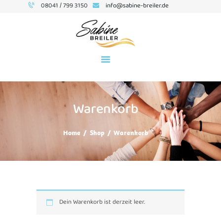
08041 / 799 3150
info@sabine-breiler.de
BUSINESS-COACHING
SEMINARE
Warenkorb
ÜBER MICH
TERMINE
Home
Shop
Warenkorb
KONTAKT
NEWSLETTER
BLOG
Dein Warenkorb ist derzeit leer.