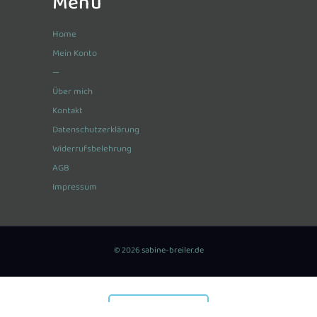
Menü
Home
Mein Konto
—
Über mich
Kontakt
Datenschutzerklärung
Widerrufsbelehrung
AGB
Impressum
© 2026 sabine-breiler.de
Vertrag widerrufen