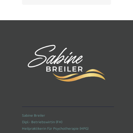
Sabine Breiler
Dipl.- Betriebswirtin (FH)
Heilpraktikerin für Psychotherapie (HPG)