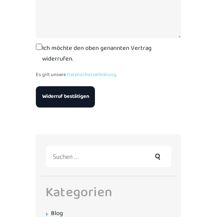
Ich möchte den oben genannten Vertrag
widerrufen.
Es gilt unsere
Datenschutzerklärung
.
Widerruf bestätigen
Suchen
nach:
Kategorien
Blog