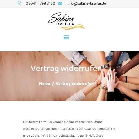
08041 / 799 3150
info@sabine-breiler.de
BUSINESS-COACHING
SEMINARE
Vertrag widerrufen
ÜBER MICH
TERMINE
Home
Vertrag widerrufen
KONTAKT
NEWSLETTER
BLOG
Mit diesem Formular können Sie eine Widerrufserklärung
elektronisch an uns übermitteln. Nach dem Absenden erhalten Sie
unverzüglich eine Eingangsbestätigung per E-Mail. Diese