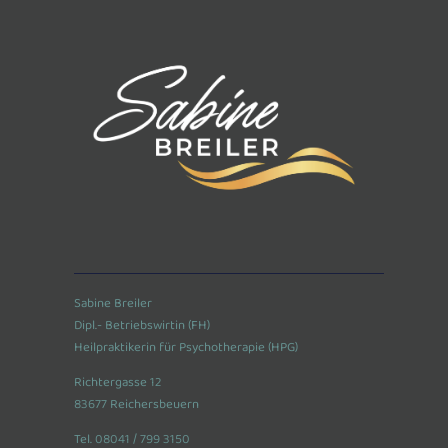
Sabine Breiler
Dipl.- Betriebswirtin (FH)
Heilpraktikerin für Psychotherapie (HPG)
Richtergasse 12
83677 Reichersbeuern
Tel. 08041 / 799 3150