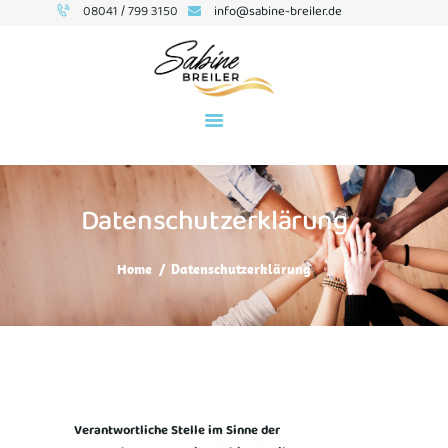
08041 / 799 3150
info@sabine-breiler.de
BUSINESS-COACHING
SEMINARE
Datenschutzerklärung
ÜBER MICH
TERMINE
Home
Datenschutzerklärung
KONTAKT
NEWSLETTER
BLOG
Verantwortliche Stelle im Sinne der