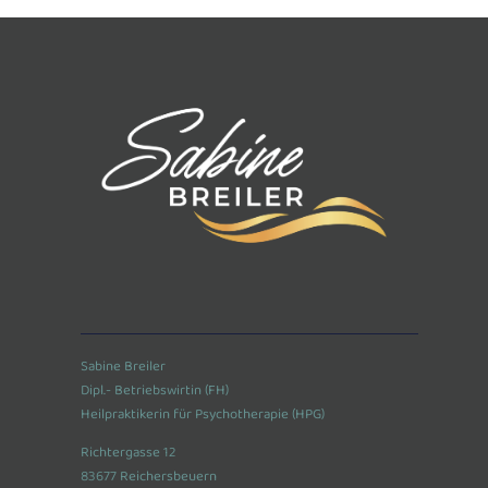
Sabine Breiler
Dipl.- Betriebswirtin (FH)
Heilpraktikerin für Psychotherapie (HPG)
Richtergasse 12
83677 Reichersbeuern