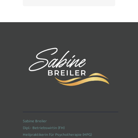
Sabine Breiler
Dipl.- Betriebswirtin (FH)
Heilpraktikerin für Psychotherapie (HPG)