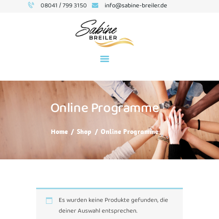
08041 / 799 3150
info@sabine-breiler.de
BUSINESS-COACHING
SEMINARE
Online Programme
ÜBER MICH
TERMINE
Home
Shop
Online Programme
KONTAKT
NEWSLETTER
BLOG
Es wurden keine Produkte gefunden, die
deiner Auswahl entsprechen.